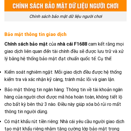
Chính sách bảo mật dữ liệu người chơi
Bảo mật thông tin giao dịch
Chính sách bảo mật
của
nhà cái F1688
cam kết rằng mọi
giao dịch liên quan đến tài chính đều sẽ được lưu trữ và xử
lý bằng hệ thống bảo mật đạt chuẩn quốc tế. Cụ thể:
Kiểm soát nghiêm ngặt: Mỗi giao dịch đều được hệ thống
kiểm tra và xác nhận kỹ càng, tránh mắc lỗi và gian lận.
Bảo mật thông tin ngân hàng: Thông tin về tài khoản ngân
hàng của người chơi được mã hóa hoàn toàn, không tiết lộ
cho bất kỳ bên thứ 3 nào. Điều này giúp xóa bỏ rủi ro mất
thông tin người dùng.
Có mật khẩu rút tiền riêng: Nhà cái yêu cầu người giao dịch
tạo mật khẩu riêng nhằm tăng cường lớp bảo mật trong