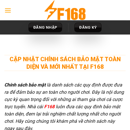
Chuyển
đến
nội
dung
ĐĂNG NHẬP
ĐĂNG KÝ
CẬP NHẬT CHÍNH SÁCH BẢO MẬT TOÀN
DIỆN VÀ MỚI NHẤT TẠI F168
Chính sách bảo mật
là danh sách các quy định được đưa
ra để đảm bảo sự an toàn cho người chơi. Đây là nội dung
cực kỳ quan trọng đối với những ai tham gia chơi cá cược
trực tuyến. Nhà cái
F168
luôn đưa các quy định bảo mật
toàn diện, đem lại trải nghiệm chất lượng nhất cho người
chơi. Hãy cùng chúng tôi khám phá về chính sách này
ngay sau đây.