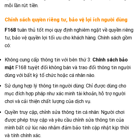
mỗi lần rút tiền.
Chính sách quyền riêng tư, bảo vệ lợi ích người dùng
F168
tuân thủ tốt mọi quy định nghiêm ngặt về quyền riêng
tư, bảo vệ quyền lợi tối ưu cho khách hàng. Chính sách gồm
có:
Không cung cấp thông tin với bên thứ 3:
Chính sách bảo
mật
F168 tuyệt đối không bán và trao đổi thông tin người
dùng với bất kỳ tổ chức hoặc cá nhân nào.
Sử dụng hợp lý thông tin người dùng: Chỉ được dùng cho
mục đích hợp pháp như xác minh tài khoản, hỗ trợ người
chơi và cải thiện chất lượng của dịch vụ.
Quyền truy cập, chỉnh sửa thông tin cá nhân: Người chơi
được phép truy cập và yêu cầu chỉnh sửa thông tin của
mình bất cứ lúc nào nhằm đảm bảo tính cập nhật kịp thời
và tính chính xác.