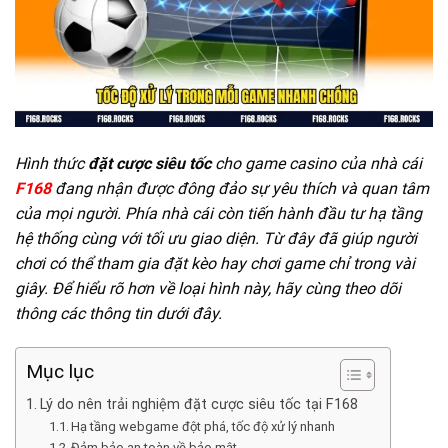
Hình thức
đặt cược siêu tốc
cho game casino của nhà cái
F168
đang nhận được đông đảo sự yêu thích và quan tâm
của mọi người. Phía nhà cái còn tiến hành đầu tư hạ tầng
hệ thống cùng với tối ưu giao diện. Từ đây đã giúp người
chơi có thể tham gia đặt kèo hay chơi game chỉ trong vài
giây. Để hiểu rõ hơn về loại hình này, hãy cùng theo dõi
thông các thông tin dưới đây.
Mục lục
Lý do nên trải nghiệm đặt cược siêu tốc tại F168
Hạ tầng webgame đột phá, tốc độ xử lý nhanh
Đảm bảo an toàn về bảo mật