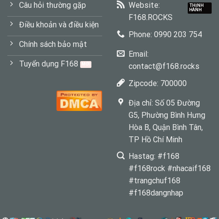
Câu hỏi thường gặp
Website:
F168.ROCKS
Điều khoản và điều kiện
Phone: 0990 203 754
Chính sách bảo mật
Email:
Tuyển dụng F168
contact@f168.rocks
Zipcode: 700000
Địa chỉ: Số 05 Đường
G5, Phường Bình Hưng
Hòa B, Quận Bình Tân,
TP Hồ Chí Minh
Hastag: #f168
#f168rock #nhacaif168
#trangchuf168
#f168dangnhap