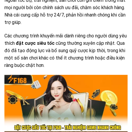
Ngoài tốc độ, trải nghiệm, sân chơi còn ghi điểm trong mắt
mọi người bởi còn chính sách ưu đãi, chăm sóc khách hàng.
Nhà cái cung cấp hỗ trợ 24/7, phản hồi nhanh chóng khi cần
trợ giúp.
Các chương trình khuyến mãi dành riêng cho người dùng yêu
thích
đặt cược siêu tốc
cũng thường xuyên cập nhật. Qua
đó đã tạo động lực và bổ sung quỹ cược kịp thời, trong khi
một số sân chơi khác có thể ít chương trình hoặc điều kiện
ràng buộc chặt hơn.