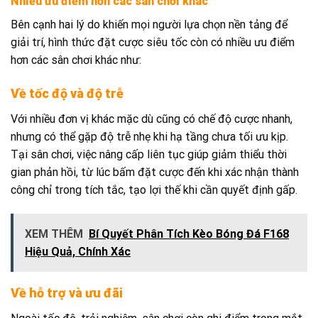
Nhiều ưu điểm hơn các sân chơi khác
Bên cạnh hai lý do khiến mọi người lựa chọn nền tảng để
giải trí, hình thức đặt cược siêu tốc còn có nhiều ưu điểm
hơn các sân chơi khác như:
Về tốc độ và độ trễ
Với nhiều đơn vị khác mặc dù cũng có chế độ cược nhanh,
nhưng có thể gặp độ trễ nhẹ khi hạ tầng chưa tối ưu kịp.
Tại sân chơi, việc nâng cấp liên tục giúp giảm thiểu thời
gian phản hồi, từ lúc bấm đặt cược đến khi xác nhận thành
công chỉ trong tích tắc, tạo lợi thế khi cần quyết định gấp.
XEM THÊM
Bí Quyết Phân Tích Kèo Bóng Đá F168
Hiệu Quả, Chính Xác
Về hỗ trợ và ưu đãi