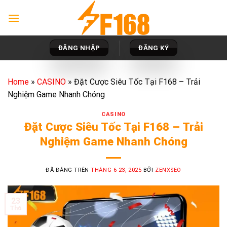
Chuyển
đến
nội
dung
ĐĂNG NHẬP
ĐĂNG KÝ
Home
»
CASINO
»
Đặt Cược Siêu Tốc Tại F168 – Trải
Nghiệm Game Nhanh Chóng
CASINO
Đặt Cược Siêu Tốc Tại F168 – Trải
Nghiệm Game Nhanh Chóng
ĐÃ ĐĂNG TRÊN
THÁNG 6 23, 2025
BỞI
ZENXSEO
23
Th6