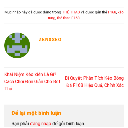
Mục nhập này đã được đăng trong
THỂ THAO
và được gắn thẻ
F168
,
kèo
rung
,
thể thao F168
.
ZENXSEO
Khái Niệm Kèo xiên Là Gì?
Bí Quyết Phân Tích Kèo Bóng
Cách Chơi Đơn Giản Cho Bet
Đá F168 Hiệu Quả, Chính Xác
Thủ
Để lại một bình luận
Bạn phải
đăng nhập
để gửi bình luận.