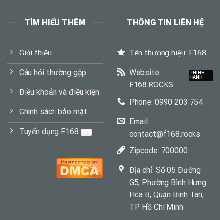
TÌM HIỂU THÊM
THÔNG TIN LIÊN HỆ
Giới thiệu
Tên thương hiệu: F168
Câu hỏi thường gặp
Website:
F168.ROCKS
Điều khoản và điều kiện
Phone: 0990 203 754
Chính sách bảo mật
Email:
Tuyển dụng F168
contact@f168.rocks
Zipcode: 700000
Địa chỉ: Số 05 Đường
G5, Phường Bình Hưng
Hòa B, Quận Bình Tân,
TP Hồ Chí Minh