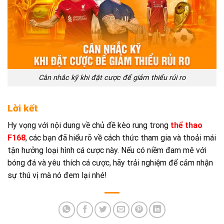
Cân nhắc kỹ khi đặt cược để giảm thiểu rủi ro
Lời kết
Hy vọng với nội dung về chủ đề
kèo rung trong
thể thao
F168
, các bạn đã hiểu rõ về cách thức tham gia và thoải mái
tận hưởng loại hình cá cược này. Nếu có niềm đam mê với
bóng đá và yêu thích cá cược, hãy trải nghiệm để cảm nhận
sự thú vị mà nó đem lại nhé!