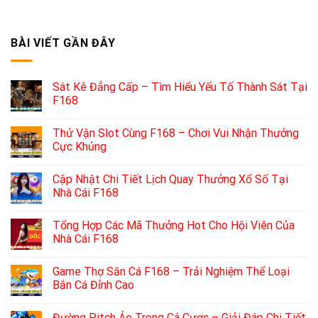
BÀI VIẾT GẦN ĐÂY
Sát Kê Đẳng Cấp – Tìm Hiểu Yếu Tố Thành Sát Tại
F168
Thử Vận Slot Cùng F168 – Chơi Vui Nhận Thưởng
Cực Khủng
Cập Nhật Chi Tiết Lịch Quay Thưởng Xổ Số Tại
Nhà Cái F168
Tổng Hợp Các Mã Thưởng Hot Cho Hội Viên Của
Nhà Cái F168
Game Thợ Săn Cá F168 – Trải Nghiệm Thể Loại
Bắn Cá Đỉnh Cao
Đường Pitch Ảo Trong Cá Cược – Giải Đáp Chi Tiết