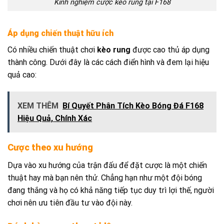
Kinh nghiệm cược kèo rung tại F168
Áp dụng chiến thuật hữu ích
Có nhiều chiến thuật chơi
kèo rung
được cao thủ áp dụng
thành công. Dưới đây là các cách điển hình và đem lại hiệu
quả cao:
XEM THÊM
Bí Quyết Phân Tích Kèo Bóng Đá F168
Hiệu Quả, Chính Xác
Cược theo xu hướng
Dựa vào xu hướng của trận đấu để đặt cược là một chiến
thuật hay mà bạn nên thử. Chẳng hạn như một đội bóng
đang thắng và họ có khả năng tiếp tục duy trì lợi thế, người
chơi nên ưu tiên đầu tư vào đội này.